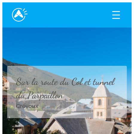
Sur la route du Col et tunnel
du Parpaillon
Crévoux