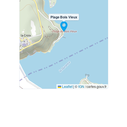
Plage Bois Vieux
Leaflet
|
©
IGN
/ cartes.gouv.fr