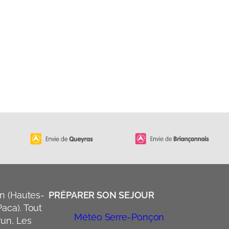
n (Hautes-
PRÉPARER SON SEJOUR
aca). Tout
Météo Serre-Ponçon
run, Les