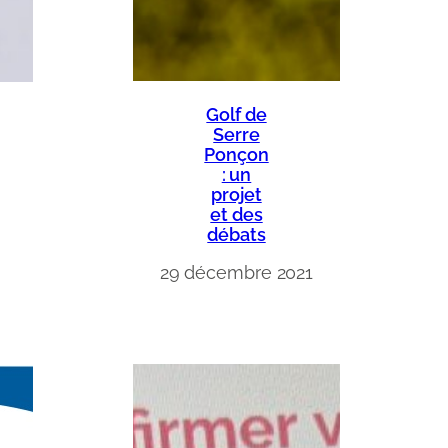
Golf de
Serre
Ponçon
: un
projet
et des
débats
29 décembre 2021