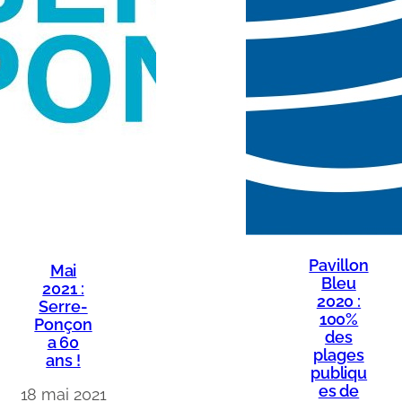
Pavillon
Mai
Bleu
2021 :
2020 :
Serre-
100%
Ponçon
des
a 60
plages
ans !
publiqu
es de
18 mai 2021