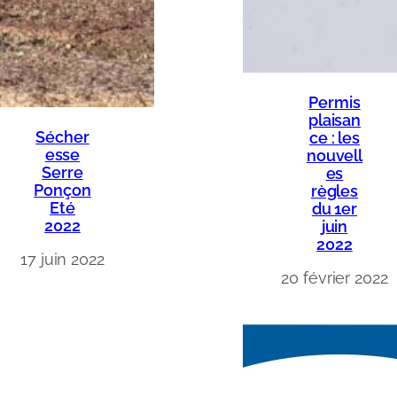
Permis
plaisan
Sécher
ce : les
esse
nouvell
Serre
es
Ponçon
règles
Eté
du 1er
2022
juin
2022
17 juin 2022
20 février 2022