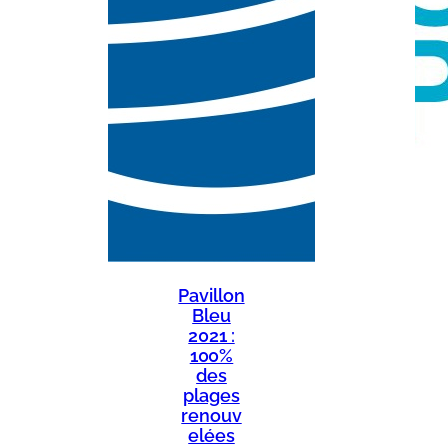
Pavillon
Bleu
2021 :
100%
des
plages
renouv
elées