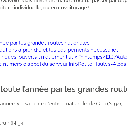
avoie. Mais l’itinéraire naturel est de passer par Gap.
iture individuelle, ou en covoiturage !
nnée par les grandes routes nationales
écautions à prendre et les équipements nécessaires
ythiques, ouverts uniquement aux Printemps/Eté/Au
 le numéro d'appel du serveur InfoRoute Hautes-Alpes
toute l’année par les grandes rout
nnée via sa porte d’entrée naturelle de Gap (N 94), et 
brun (N 94)