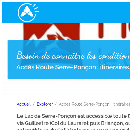
Besoin de connaître les condition
Accès Route Serre-Ponçon : itinéraires,
Accueil
Explorer
Accès Route Serre-Ponçon : itinéraires
Le Lac de Serre-Ponçon est accessible toute l
via Guillestre (Col du Lauraret puis Briançon, o