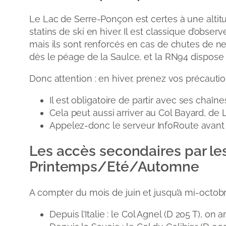
Le Lac de Serre-Ponçon est certes à une altit
statins de ski en hiver. Il est classique d’ob
mais ils sont renforcés en cas de chutes de n
dès le péage de la Saulce, et la RN94 dispose 
Donc attention : en hiver, prenez vos précaution
Il est obligatoire de partir avec ses cha
Cela peut aussi arriver au Col Bayard, de
Appelez-donc le serveur InfoRoute avant d
Les accès secondaires par le
Printemps/Eté/Automne
A compter du mois de juin et jusqu’à mi-octobre
Depuis l’Italie : le Col Agnel (D 205 T), on 