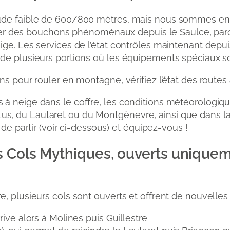
ude faible de 600/800 mètres, mais nous sommes en mo
server des bouchons phénoménaux depuis le Saulce, pa
eige. Les services de l’état contrôles maintenant dep
de plusieurs portions où les équipements spéciaux son
s pour rouler en montagne, vérifiez l’état des routes a
înes à neige dans le coffre, les conditions météorolog
 Lus, du Lautaret ou du Montgènevre, ainsi que dans l
e partir (voir ci-dessous) et équipez-vous !
s Cols Mythiques, ouverts unique
, plusieurs cols sont ouverts et offrent de nouvelles p
arrive alors à Molines puis Guillestre