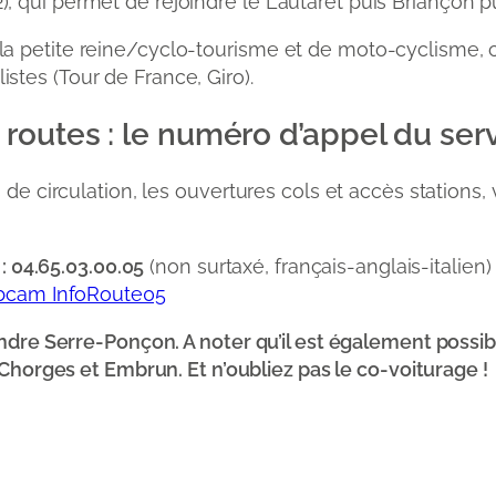
2), qui permet de rejoindre le Lautaret puis Briançon p
 petite reine/cyclo-tourisme et de moto-cyclisme, ceux
tes (Tour de France, Giro).
 routes : le numéro d’appel du se
de circulation, les ouvertures cols et accès stations, vi
 04.65.03.00.05
(non surtaxé, français-anglais-italien)
bcam InfoRoute05
indre Serre-Ponçon. A noter qu’il est également possib
 Chorges et Embrun. Et n’oubliez pas le co-voiturage !