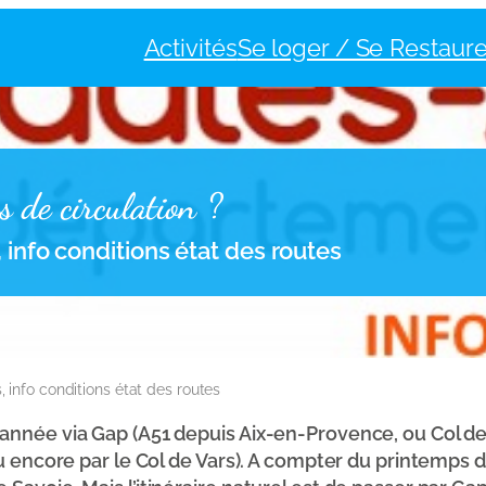
Activités
Se loger / Se Restaure
s de circulation ?
 info conditions état des routes
, info conditions état des routes
’année via Gap (A51 depuis Aix-en-Provence, ou Col de
u encore par le Col de Vars). A compter du printemps de