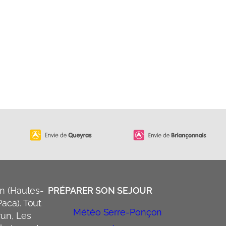
n (Hautes-
PRÉPARER SON SEJOUR
aca). Tout
Météo Serre-Ponçon
run, Les