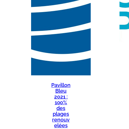
Pavillon
Bleu
2021 :
100%
des
plages
renouv
elées