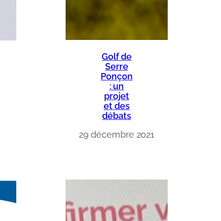
Golf de
Serre
Ponçon
: un
projet
et des
débats
29 décembre 2021