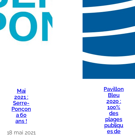
Pavillon
Mai
Bleu
2021 :
2020 :
Serre-
100%
Ponçon
des
a 60
plages
ans !
publiqu
es de
18 mai 2021