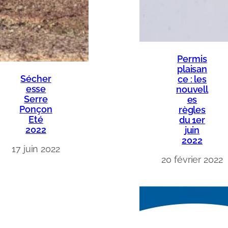
Permis
plaisan
Sécher
ce : les
esse
nouvell
Serre
es
Ponçon
règles
Eté
du 1er
2022
juin
2022
17 juin 2022
20 février 2022